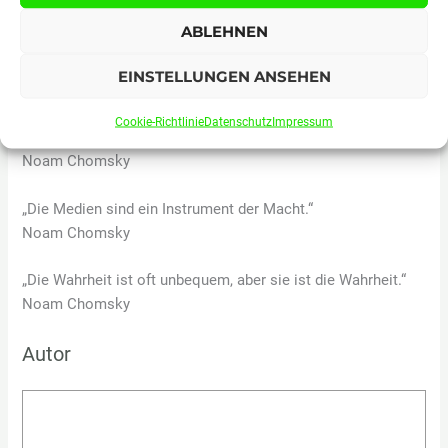
ABLEHNEN
„Die Medien sollten die Wahrheit sagen, nicht das, was die
Mächtigen hören wollen.“
EINSTELLUNGEN ANSEHEN
Noam Chomsky
Cookie-Richtlinie
Datenschutz
Impressum
„Die Wahrheit ist oft unbequem, aber sie ist immer wichtig.“
Noam Chomsky
„Die Medien sind ein Instrument der Macht.“
Noam Chomsky
„Die Wahrheit ist oft unbequem, aber sie ist die Wahrheit.“
Noam Chomsky
Autor