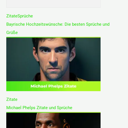
Zitate
Sprüche
Bayrische Hochzeitswünsche: Die besten Sprüche und
Grüße
Zitate
Michael Phelps Zitate und Sprüche