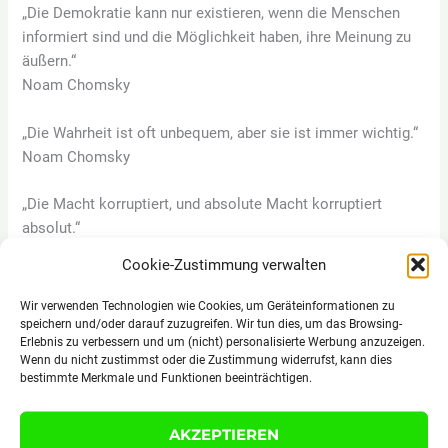
„Die Demokratie kann nur existieren, wenn die Menschen
informiert sind und die Möglichkeit haben, ihre Meinung zu
äußern.“
Noam Chomsky
„Die Wahrheit ist oft unbequem, aber sie ist immer wichtig.“
Noam Chomsky
„Die Macht korruptiert, und absolute Macht korruptiert
absolut.“
Noam Chomsky
Cookie-Zustimmung verwalten
„Die Menschen haben das Recht, die Wahrheit zu kennen,
Wir verwenden Technologien wie Cookies, um Geräteinformationen zu
egal wie unbequem sie sein mag.“
speichern und/oder darauf zuzugreifen. Wir tun dies, um das Browsing-
Erlebnis zu verbessern und um (nicht) personalisierte Werbung anzuzeigen.
Noam Chomsky
Wenn du nicht zustimmst oder die Zustimmung widerrufst, kann dies
bestimmte Merkmale und Funktionen beeinträchtigen.
„Die Freiheit der Meinung ist ein Grundrecht, das verteidigt
werden muss.“
AKZEPTIEREN
Noam Chomsky