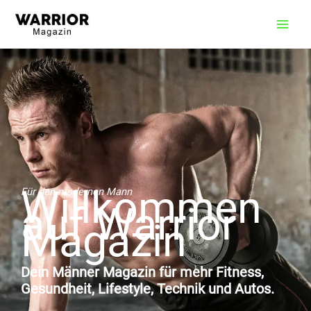
Zum
Inhalt
springen
Willkommen
Für den modernen Mann
auf Warrior
Magazin
Dein Männer Magazin für mehr Fitness,
Gesundheit, Lifestyle, Technik und Autos.