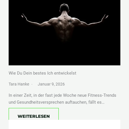
Wie Du Dein bestes Ich entwickelst
Tara Hanke
Januar 9, 2026
In einer Zeit, in der fast jede Woche neue Fitness‑Trends
und Gesundheitsversprechen auftauchen, fällt es…
WEITERLESEN