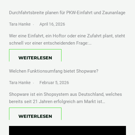
Durchfahrtsbreite planen für PKW-Einfahrt und Zaunanlage
Tara Hanke
April 16, 2026
Wer eine Einfahrt, ein Hoftor oder eine Zufahrt plant, steht
schnell vor einer entscheidenden Frage:…
WEITERLESEN
Welchen Funktionsumfang bietet Shopware?
Tara Hanke
Februar 5, 2026
Shopware ist ein Shopsystem aus Deutschland, welches
bereits seit 21 Jahren erfolgreich am Markt ist…
WEITERLESEN