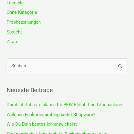
Lifestyle
Ohne Kategorie
Prophezeihungen
Sprüche
Zitate
S
u
c
h
Neueste Beiträge
e
Durchfahrtsbreite planen für PKW-Einfahrt und Zaunanlage
n
n
Welchen Funktionsumfang bietet Shopware?
a
Wie Du Dein bestes Ich entwickelst
c