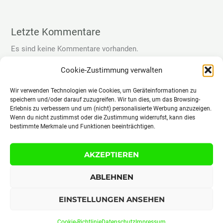
Letzte Kommentare
Es sind keine Kommentare vorhanden.
Cookie-Zustimmung verwalten
Archive
Wir verwenden Technologien wie Cookies, um Geräteinformationen zu
speichern und/oder darauf zuzugreifen. Wir tun dies, um das Browsing-
April 2026
Erlebnis zu verbessern und um (nicht) personalisierte Werbung anzuzeigen.
Wenn du nicht zustimmst oder die Zustimmung widerrufst, kann dies
Februar 2026
bestimmte Merkmale und Funktionen beeinträchtigen.
Januar 2026
Oktober 2025
AKZEPTIEREN
August 2025
ABLEHNEN
Juli 2025
EINSTELLUNGEN ANSEHEN
Juni 2025
Mai 2025
Cookie-Richtlinie
Datenschutz
Impressum