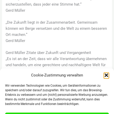
sicherzustellen, dass jeder eine Stimme hat.“
Gerd Müller
„Die Zukunft liegt in der Zusammenarbeit. Gemeinsam
können wir Berge versetzen und die Welt zu einem besseren
Ort machen.“
Gerd Müller
Gerd Müller Zitate über Zukunft und Vergangenheit
„Es ist an der Zeit, dass wir alle Verantwortung übernehmen
und handeln, um eine gerechtere und nachhaltigere Welt für
alle zu schaffen.“
Cookie-Zustimmung verwalten
Gerd Müller
Wir verwenden Technologien wie Cookies, um Geräteinformationen zu
„Unsere Entscheidungen heute formen die Welt von morgen.
speichern und/oder darauf zuzugreifen. Wir tun dies, um das Browsing-
Erlebnis zu verbessern und um (nicht) personalisierte Werbung anzuzeigen.
Wir müssen weise und vorausschauend handeln.“
Wenn du nicht zustimmst oder die Zustimmung widerrufst, kann dies
Gerd Müller
bestimmte Merkmale und Funktionen beeinträchtigen.
„In einer Welt voller Herausforderungen ist es wichtig, dass