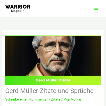
Zum
Inhalt
springen
Gerd Müller Zitate und Sprüche
Schreibe einen Kommentar
/
Zitate
/ Von
Volkan