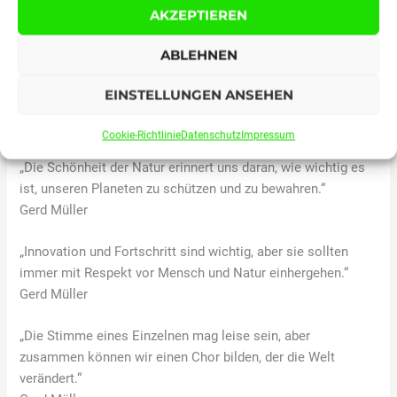
AKZEPTIEREN
wir zusammenhalten und gemeinsam Lösungen finden.“
Gerd Müller
ABLEHNEN
„Jeder hat das Recht auf ein Leben in Würde und Sicherheit.
EINSTELLUNGEN ANSEHEN
Es liegt an uns, dieses Recht für alle zu gewährleisten.“
Gerd Müller
Cookie-Richtlinie
Datenschutz
Impressum
„Die Schönheit der Natur erinnert uns daran, wie wichtig es
ist, unseren Planeten zu schützen und zu bewahren.“
Gerd Müller
„Innovation und Fortschritt sind wichtig, aber sie sollten
immer mit Respekt vor Mensch und Natur einhergehen.“
Gerd Müller
„Die Stimme eines Einzelnen mag leise sein, aber
zusammen können wir einen Chor bilden, der die Welt
verändert.“