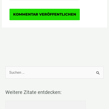
S
u
c
h
Weitere Zitate entdecken:
e
n