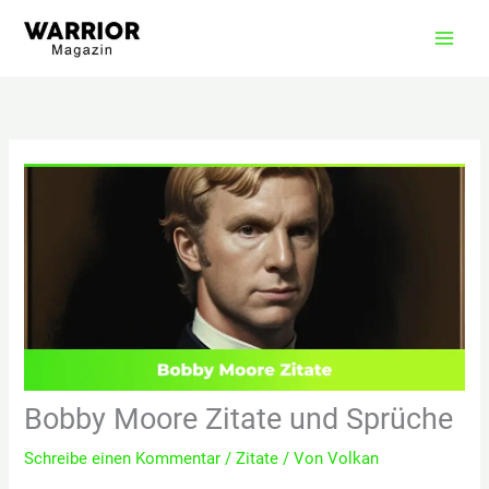
Zum
Inhalt
springen
Bobby Moore Zitate und Sprüche
Schreibe einen Kommentar
/
Zitate
/ Von
Volkan