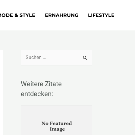
MODE & STYLE
ERNÄHRUNG
LIFESTYLE
S
u
c
Weitere Zitate
h
e
entdecken:
n
n
a
c