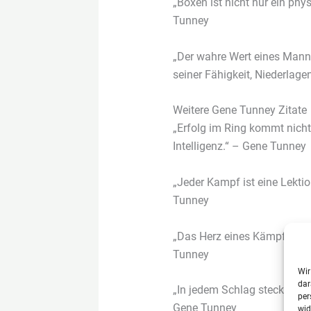
„Boxen ist nicht nur ein phy
Tunney
„Der wahre Wert eines Mannes
seiner Fähigkeit, Niederlag
Weitere Gene Tunney Zitate
„Erfolg im Ring kommt nicht
Intelligenz.“ – Gene Tunney
„Jeder Kampf ist eine Lektio
Tunney
„Das Herz eines Kämpfers k
Tunney
Wir
dar
„In jedem Schlag steckt eine
per
Gene Tunney
wid