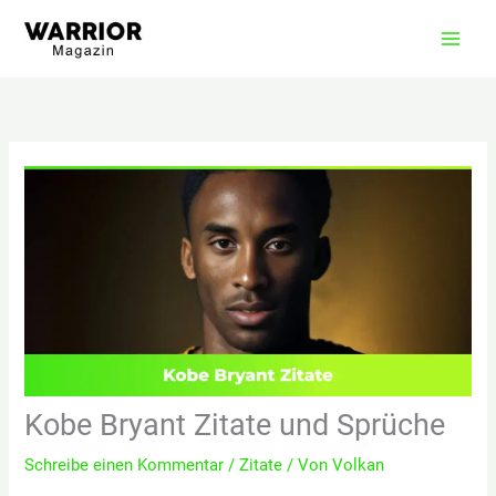
Zum
Inhalt
springen
Kobe Bryant Zitate und Sprüche
Schreibe einen Kommentar
/
Zitate
/ Von
Volkan