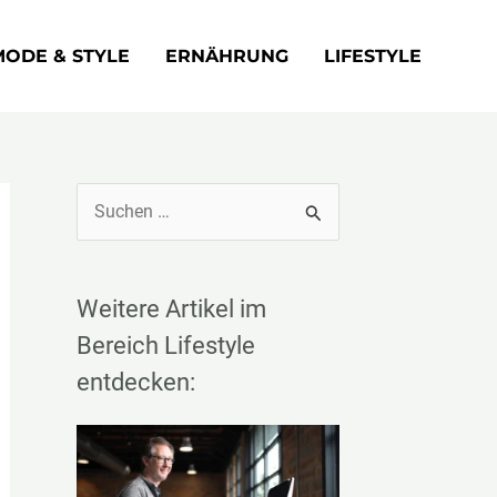
MODE & STYLE
ERNÄHRUNG
LIFESTYLE
S
u
c
Weitere Artikel im
h
e
Bereich Lifestyle
n
entdecken:
n
a
c