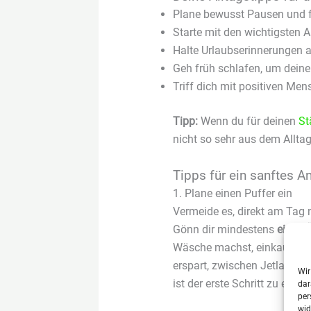
Plane bewusst Pausen und f
Starte mit den wichtigsten A
Halte Urlaubserinnerungen ak
Geh früh schlafen, um dein
Triff dich mit positiven Me
Tipp:
Wenn du für deinen
St
nicht so sehr aus dem Alltag
Tipps für ein sanftes 
1. Plane einen Puffer ein
Vermeide es, direkt am Tag 
Gönn dir mindestens
einen 
Wäsche machst, einkaufst un
erspart, zwischen Jetlag un
Wir
ist der erste Schritt zu eine
dar
per
wid