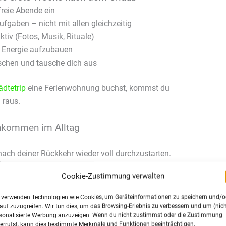
reie Abende ein
ufgaben – nicht mit allen gleichzeitig
tiv (Fotos, Musik, Rituale)
e Energie aufzubauen
nschen und tausche dich aus
ädtetrip
eine Ferienwohnung buchst, kommst du
 raus.
Ankommen im Alltag
nach deiner Rückkehr wieder voll durchzustarten.
Übergangstag
, an dem du in Ruhe ankommst,
Cookie-Zustimmung verwalten
d mental abschaltest. So bleibt dir der Stress
d Meetings funktionieren zu müssen. Dieser Puffer
 verwenden Technologien wie Cookies, um Geräteinformationen zu speichern und/o
m stressfreien Start nach dem Urlaub.
auf zuzugreifen. Wir tun dies, um das Browsing-Erlebnis zu verbessern und um (nich
sonalisierte Werbung anzuzeigen. Wenn du nicht zustimmst oder die Zustimmung
errufst, kann dies bestimmte Merkmale und Funktionen beeinträchtigen.