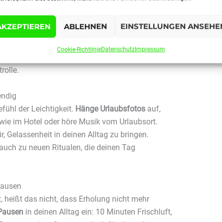
d analog
ach oder ein chaotischer Kalender können dich
AKZEPTIEREN
ABLEHNEN
EINSTELLUNGEN ANSEHE
les sofort erledigen zu wollen, sortiere deine
ies Mails selektiv, plane deine Woche realistisch.
Cookie-Richtlinie
Datenschutz
Impressum
muss sofort erledigt sein.
Strukturiertes Sortieren
rolle.
endig
efühl der Leichtigkeit.
Hänge Urlaubsfotos
auf,
wie im Hotel oder höre Musik vom Urlaubsort.
r, Gelassenheit in deinen Alltag zu bringen.
s auch zu neuen Ritualen, die deinen Tag
Pausen
t, heißt das nicht, dass Erholung nicht mehr
Pausen
in deinen Alltag ein: 10 Minuten Frischluft,