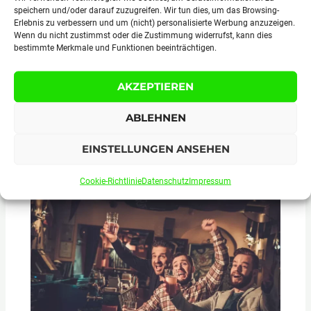
speichern und/oder darauf zuzugreifen. Wir tun dies, um das Browsing-
Erlebnis zu verbessern und um (nicht) personalisierte Werbung anzuzeigen.
Wenn du nicht zustimmst oder die Zustimmung widerrufst, kann dies
bestimmte Merkmale und Funktionen beeinträchtigen.
AKZEPTIEREN
ABLEHNEN
EINSTELLUNGEN ANSEHEN
Von Minimalismus bis Statement: Die
neuesten Trends in Lifestyle-Tattoos
Cookie-Richtlinie
Datenschutz
Impressum