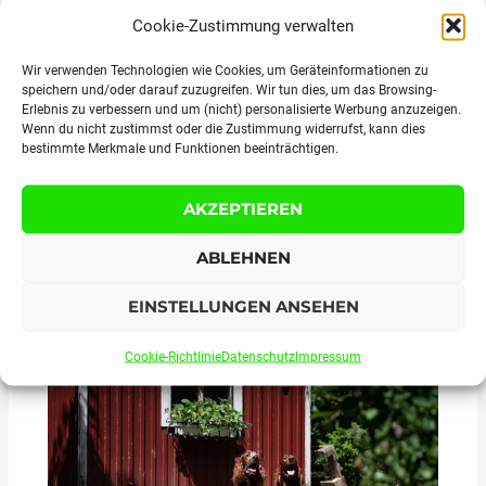
Cookie-Zustimmung verwalten
Wir verwenden Technologien wie Cookies, um Geräteinformationen zu
speichern und/oder darauf zuzugreifen. Wir tun dies, um das Browsing-
Erlebnis zu verbessern und um (nicht) personalisierte Werbung anzuzeigen.
Wenn du nicht zustimmst oder die Zustimmung widerrufst, kann dies
bestimmte Merkmale und Funktionen beeinträchtigen.
AKZEPTIEREN
ABLEHNEN
Top 10 Reiseziele für den ultimativen
Junggesellenabschied
EINSTELLUNGEN ANSEHEN
Cookie-Richtlinie
Datenschutz
Impressum