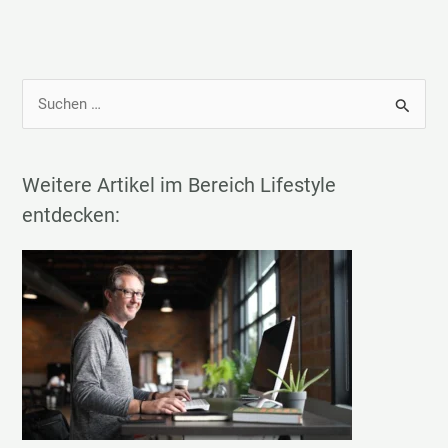
S
u
c
h
Weitere Artikel im Bereich Lifestyle
e
entdecken:
n
n
a
c
h
: