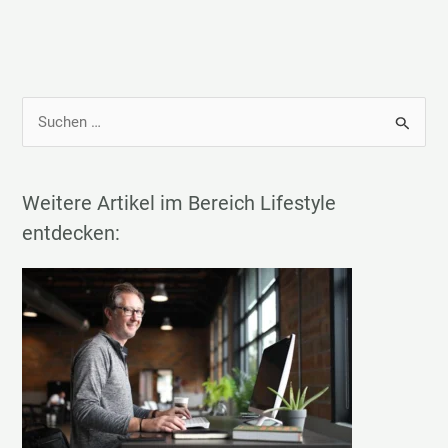
S
u
c
h
Weitere Artikel im Bereich Lifestyle
e
entdecken:
n
n
a
c
h
: