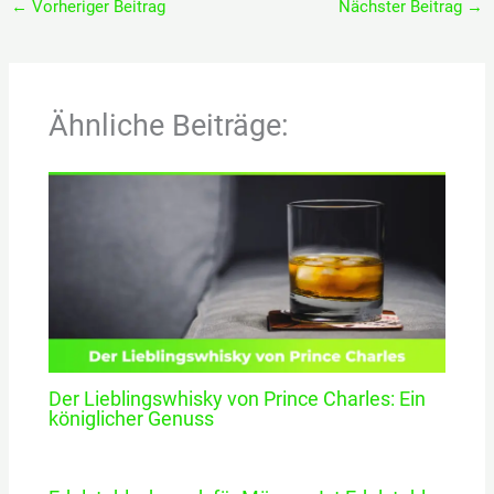
←
Vorheriger Beitrag
Nächster Beitrag
→
Ähnliche Beiträge:
Der Lieblingswhisky von Prince Charles: Ein
königlicher Genuss