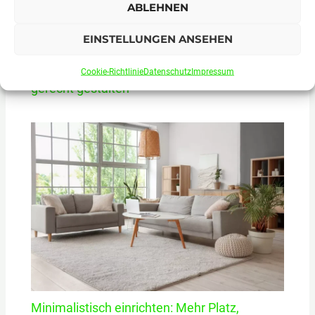
ABLEHNEN
EINSTELLUNGEN ANSEHEN
Cookie-Richtlinie
Datenschutz
Impressum
Mit einfachen Mitteln den Garten Hunde-
gerecht gestalten
Minimalistisch einrichten: Mehr Platz,