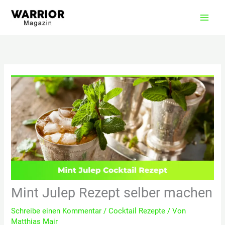
Zum
Inhalt
springen
Mint Julep Rezept selber machen
Schreibe einen Kommentar
/
Cocktail Rezepte
/ Von
Matthias Mair