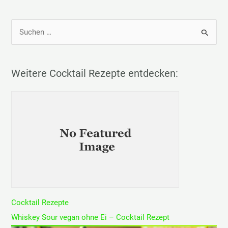
S
u
c
h
Weitere Cocktail Rezepte entdecken:
e
n
n
a
c
h
:
Cocktail Rezepte
Whiskey Sour vegan ohne Ei – Cocktail Rezept