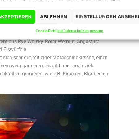
einen Manhattan Cocktail?
AKZEPTIEREN
ABLEHNEN
EINSTELLUNGEN ANSEHE
teht aus Rye Whisky, Roter Wermut, Angostura
d Eiswürfeln.
Cookie-Richtlinie
Datenschutz
Impressum
teht aus Rye Whisky, Roter Wermut, Angostura
d Eiswürfeln.
 sich sehr gut mit einer Maraschinokirsche, einer
venzweig garnieren. Es gibt aber auch viele
cktail zu garnieren, wie z.B. Kirschen, Blaubeeren