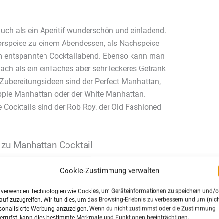
auch als ein Aperitif wunderschön und einladend.
 Vorspeise zu einem Abendessen, als Nachspeise
nem entspannten Cocktailabend. Ebenso kann man
ach als ein einfaches aber sehr leckeres Getränk
e Zubereitungsideen sind der Perfect Manhattan,
pple Manhattan oder der White Manhattan.
e Cocktails sind der Rob Roy, der Old Fashioned
 zu Manhattan Cocktail
scher Cocktail, der aus Rye Whisky, Roter Wermut,
Cookie-Zustimmung verwalten
o-Likör und Eiswürfeln besteht. Er ist besonders
 verwenden Technologien wie Cookies, um Geräteinformationen zu speichern und/o
nd aromatisches Aroma bekannt und wird meist als
auf zuzugreifen. Wir tun dies, um das Browsing-Erlebnis zu verbessern und um (nich
sonalisierte Werbung anzuzeigen. Wenn du nicht zustimmst oder die Zustimmung
errufst, kann dies bestimmte Merkmale und Funktionen beeinträchtigen.