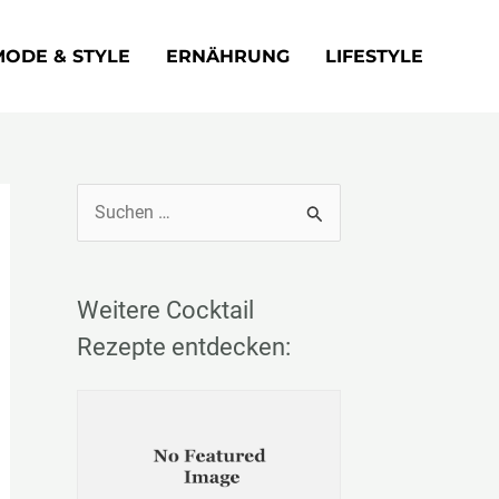
MODE & STYLE
ERNÄHRUNG
LIFESTYLE
S
u
c
Weitere Cocktail
h
e
Rezepte entdecken:
n
n
a
c