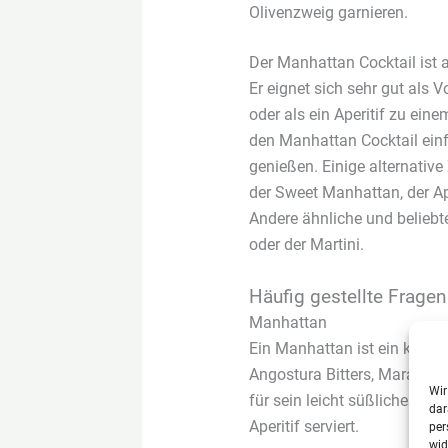
Olivenzweig garnieren.
Der Manhattan Cocktail ist 
Er eignet sich sehr gut als
oder als ein Aperitif zu ei
den Manhattan Cocktail einf
genießen. Einige alternativ
der Sweet Manhattan, der A
Andere ähnliche und beliebt
oder der Martini.
Häufig gestellte Fragen
Manhattan
Ein Manhattan ist ein klassi
Angostura Bitters, Maraschin
Wir
für sein leicht süßliches u
dar
Aperitif serviert.
per
wid