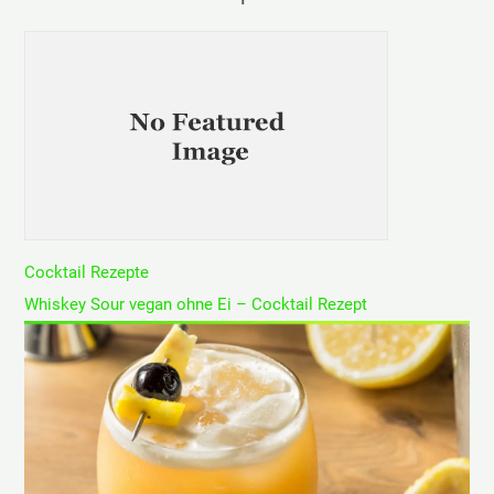
e
n
n
a
c
h
:
Cocktail Rezepte
Whiskey Sour vegan ohne Ei – Cocktail Rezept