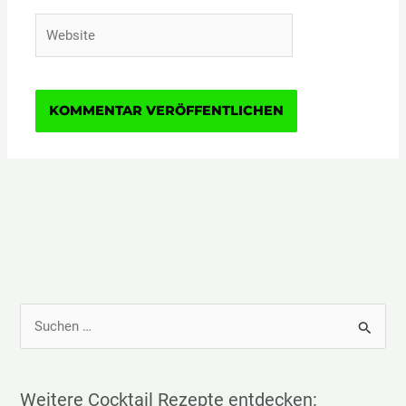
Website
S
u
c
h
Weitere Cocktail Rezepte entdecken: