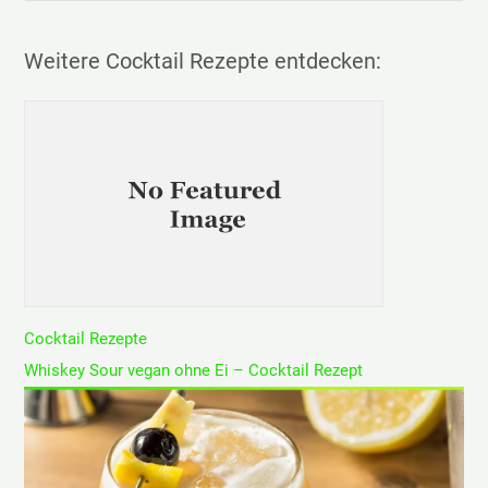
c
h
Weitere Cocktail Rezepte entdecken:
e
n
n
a
c
h
:
Cocktail Rezepte
Whiskey Sour vegan ohne Ei – Cocktail Rezept