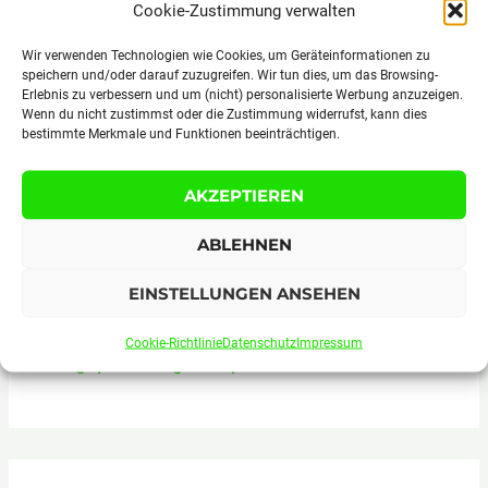
Cookie-Zustimmung verwalten
Wir verwenden Technologien wie Cookies, um Geräteinformationen zu
speichern und/oder darauf zuzugreifen. Wir tun dies, um das Browsing-
Fuzzy Navel Rezept Cocktail selber machen
Erlebnis zu verbessern und um (nicht) personalisierte Werbung anzuzeigen.
Wenn du nicht zustimmst oder die Zustimmung widerrufst, kann dies
bestimmte Merkmale und Funktionen beeinträchtigen.
AKZEPTIEREN
ABLEHNEN
EINSTELLUNGEN ANSEHEN
Cookie-Richtlinie
Datenschutz
Impressum
Singapore Sling Rezept selber machen