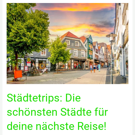
Tipps
für
ein
sanftes
Ankommen
nach
dem
Urlaub!
Städtetrips: Die
schönsten Städte für
deine nächste Reise!