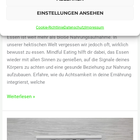
Bewusstsein!
EINSTELLUNGEN ANSEHEN
Lifestyle
/
Tara Hanke
Cookie-Richtlinie
Datenschutz
Impressum
Essen ist weit mehr als bloße Nahrungsaufnahme. In
unserer hektischen Welt vergessen wir jedoch oft, wirklich
bewusst zu essen. Mindful Eating hilft dir dabei, das Essen
wieder mit allen Sinnen zu genießen, auf die Signale deines
Körpers zu achten und eine gesunde Beziehung zur Nahrung
aufzubauen. Erfahre, wie du Achtsamkeit in deine Ernährung
integrierst, welche
Mindful
Weiterlesen »
Eating:
Genießen
mit
Achtsamkeit
und