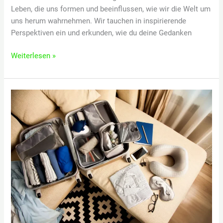
Leben, die uns formen und beeinflussen, wie wir die Welt um
uns herum wahrnehmen. Wir tauchen in inspirierende
Perspektiven ein und erkunden, wie du deine Gedanken
Gedanken
Weiterlesen »
über
das
Leben:
Inspiration
&
neue
Perspektiven!