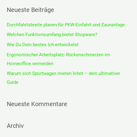
h
Neueste Beiträge
e
Durchfahrtsbreite planen für PKW-Einfahrt und Zaunanlage
n
n
Welchen Funktionsumfang bietet Shopware?
a
Wie Du Dein bestes Ich entwickelst
c
Ergonomischer Arbeitsplatz: Rückenschmerzen im
h
Homeoffice vermeiden
:
Warum sich Sportwagen mieten lohnt – dein ultimativer
Guide
Neueste Kommentare
Archiv