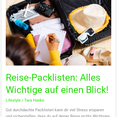
Das
muss
mit!
Reise-Packlisten: Alles
Wichtige auf einen Blick!
Lifestyle
/
Tara Hanke
Gut durchdachte Packlisten kann dir viel Stress ersparen
und sicherstellen, dass du auf deiner Reise nichts Wichtiges