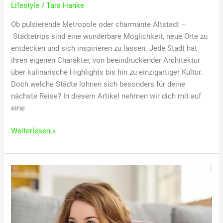
Lifestyle
/
Tara Hanke
Ob pulsierende Metropole oder charmante Altstadt –
Städtetrips sind eine wunderbare Möglichkeit, neue Orte zu
entdecken und sich inspirieren zu lassen. Jede Stadt hat
ihren eigenen Charakter, von beeindruckender Architektur
über kulinarische Highlights bis hin zu einzigartiger Kultur.
Doch welche Städte lohnen sich besonders für deine
nächste Reise? In diesem Artikel nehmen wir dich mit auf
eine
Städtetrips:
Weiterlesen »
Die
schönsten
Städte
für
deine
nächste
Reise!