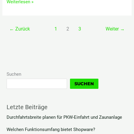
Mehr
Weiterlesen »
als
vier
Wände:
←
Zurück
1
2
3
Weiter
→
Wie
dein
Zuhause
glücklich
macht
Suchen
SUCHEN
Letzte Beiträge
Durchfahrtsbreite planen für PKW-Einfahrt und Zaunanlage
Welchen Funktionsumfang bietet Shopware?