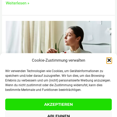
Kindliche
Weiterlesen »
Entwicklung:
Meilensteine
und
spannende
Einblicke!
Cookie-Zustimmung verwalten
Wir verwenden Technologien wie Cookies, um Geräteinformationen zu
speichern und/oder darauf zuzugreifen. Wir tun dies, um das Browsing-
Erlebnis zu verbessern und um (nicht) personalisierte Werbung anzuzeigen.
Wenn du nicht zustimmst oder die Zustimmung widerrufst, kann dies
bestimmte Merkmale und Funktionen beeinträchtigen.
Mindful Eating: Genießen
AKZEPTIEREN
mit Achtsamkeit und
ABLEHNEN