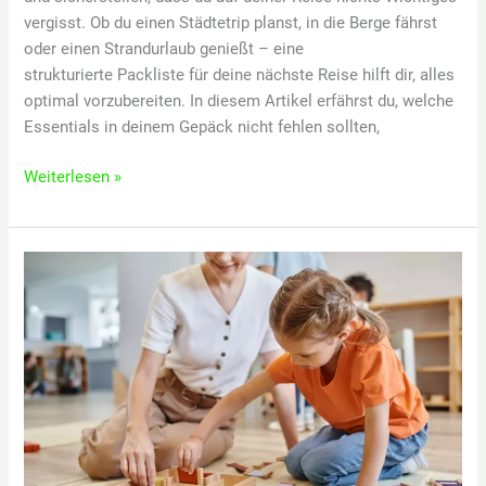
vergisst. Ob du einen Städtetrip planst, in die Berge fährst
oder einen Strandurlaub genießt – eine
strukturierte Packliste für deine nächste Reise hilft dir, alles
optimal vorzubereiten. In diesem Artikel erfährst du, welche
Essentials in deinem Gepäck nicht fehlen sollten,
Reise-
Weiterlesen »
Packlisten:
Alles
Wichtige
auf
einen
Blick!