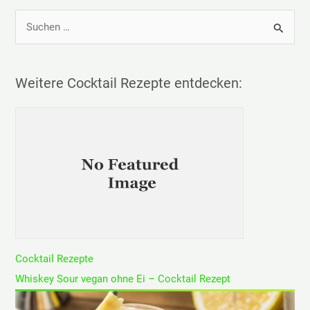
S
u
c
h
Weitere Cocktail Rezepte entdecken:
e
n
n
a
c
h
:
Cocktail Rezepte
Whiskey Sour vegan ohne Ei – Cocktail Rezept