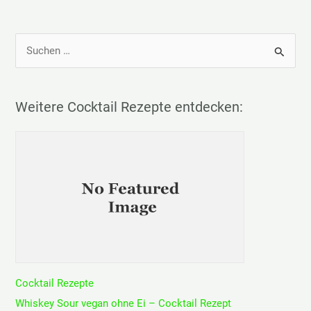
S
u
c
h
Weitere Cocktail Rezepte entdecken:
e
n
n
a
c
h
:
Cocktail Rezepte
Whiskey Sour vegan ohne Ei – Cocktail Rezept