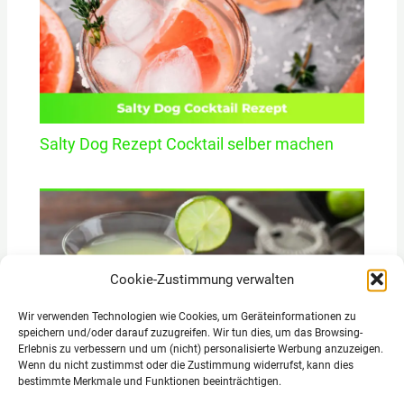
Salty Dog Rezept Cocktail selber machen
Cookie-Zustimmung verwalten
Wir verwenden Technologien wie Cookies, um Geräteinformationen zu
speichern und/oder darauf zuzugreifen. Wir tun dies, um das Browsing-
Erlebnis zu verbessern und um (nicht) personalisierte Werbung anzuzeigen.
Wenn du nicht zustimmst oder die Zustimmung widerrufst, kann dies
Kamikaze Rezept Cocktail selber machen
bestimmte Merkmale und Funktionen beeinträchtigen.