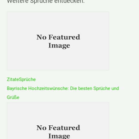
Weitere Sprüche entdecken:
e
n
n
a
c
h
:
Zitate
Sprüche
Bayrische Hochzeitswünsche: Die besten Sprüche und
Grüße